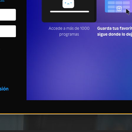
Accede a más de 1000
Guarda tus favori
programas
sigue donde lo de
a
esión