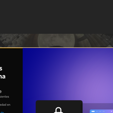
s
na
e
uientes
 edad en
 de