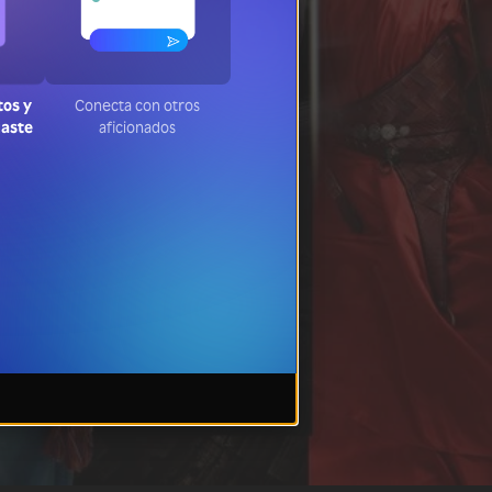
tos y
Conecta con otros
jaste
aficionados