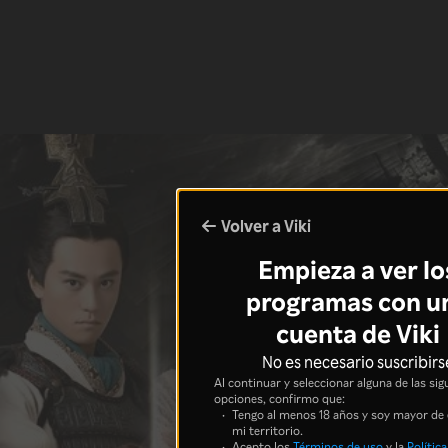
Volver a Viki
Empieza a ver lo
programas con u
cuenta de Viki
No es necesario suscribirs
Al continuar y seleccionar alguna de las sig
opciones, confirmo que:
Tengo al menos 18 años y soy mayor de
mi territorio.
Acepto los
Términos de uso
y la
Política