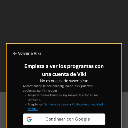
Volver a Viki
Empieza a ver los programas con
una cuenta de Viki
No es necesario suscribirse
Al continuar y seleccionar alguna de las siguientes
opciones, confirmo que:
Tengo al menos 18 años y soy mayor de edad en mi
territorio.
Acepto los
Términos de uso
y la
Política de privacidad
de Viki.