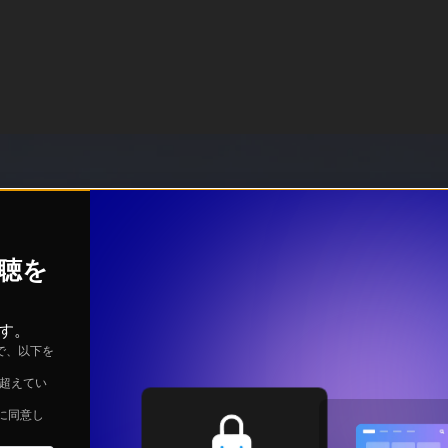
視聴を
す。
で、以下を
を超えてい
に同意し