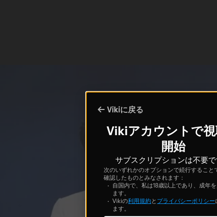
Vikiに戻る
Vikiアカウントで
開始
サブスクリプションは不要で
次のいずれかのオプションで続行すること
確認したものとみなされます：
自国内で、私は18歳以上であり、成年
ます。
Vikiの
利用規約
と
プライバシーポリシー
ます。