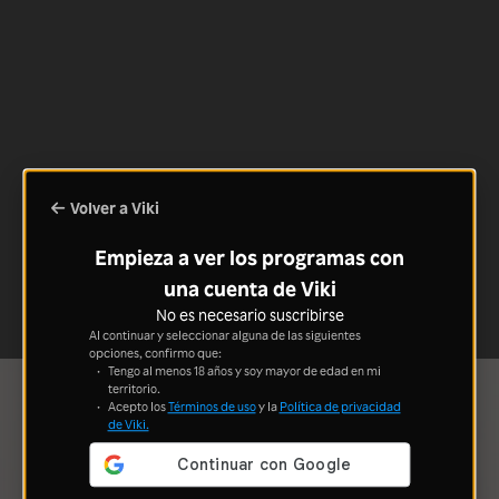
Volver a Viki
Empieza a ver los programas con
una cuenta de Viki
No es necesario suscribirse
Al continuar y seleccionar alguna de las siguientes
opciones, confirmo que:
Tengo al menos 18 años y soy mayor de edad en mi
territorio.
Acepto los
Términos de uso
y la
Política de privacidad
de Viki.