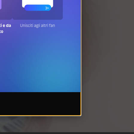
ti e da
Unisciti agli altri fan
to