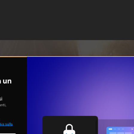
n un
si
nti,
;
va sulla