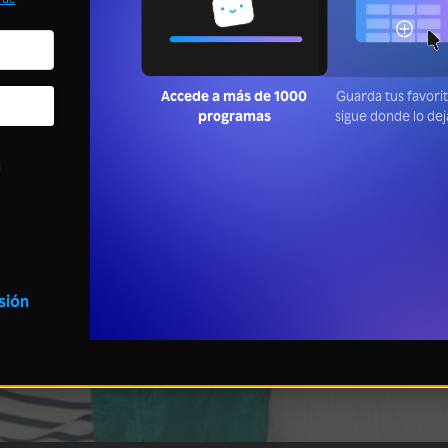
Accede a más de 1000
Guarda tus favori
programas
sigue donde lo de
a
esión