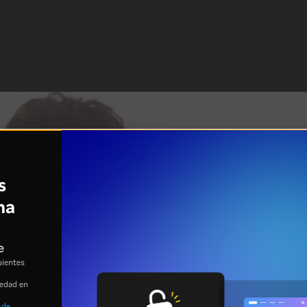
s
na
e
uientes
 edad en
 de