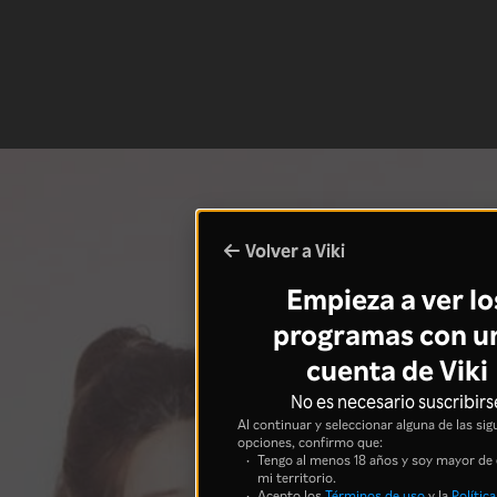
Volver a Viki
Empieza a ver lo
programas con u
cuenta de Viki
No es necesario suscribirs
Al continuar y seleccionar alguna de las sig
opciones, confirmo que:
Tengo al menos 18 años y soy mayor de
mi territorio.
Acepto los
Términos de uso
y la
Política