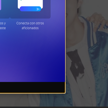
tos y
Conecta con otros
jaste
aficionados