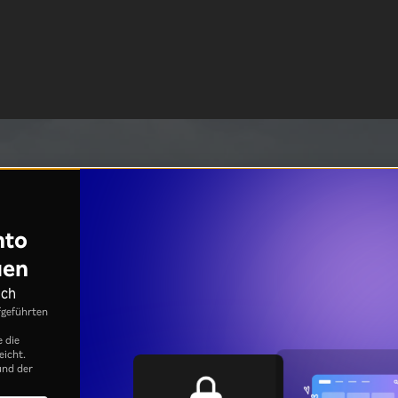
nto
uen
ich
fgeführten
e die
eicht.
nd der