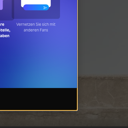
hre
Vernetzen Sie sich mit
telle,
anderen Fans
haben