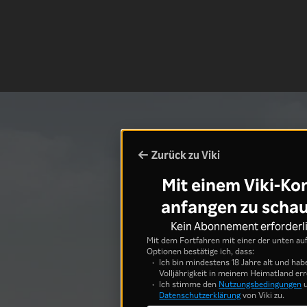
Zurück zu Viki
Mit einem Viki-Ko
anfangen zu scha
Kein Abonnement erforderl
Mit dem Fortfahren mit einer der unten au
Optionen bestätige ich, dass:
Ich bin mindestens 18 Jahre alt und hab
Volljährigkeit in meinem Heimatland err
Ich stimme den
Nutzungsbedingungen
u
Datenschutzerklärung
von Viki zu.