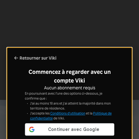
Retourner sur Viki
Commencez à regarder avec un
compte Viki
Aucun abonnement requis
En poursuivant avec l'une des options ci-dessous, je
confirme que :
J'ai au moins 18 ans et j'ai atteint la majorité dans mon
territoire de résidence.
J'accepte les
Conditions d'utilisation
et la
Politique de
confidentialité
de Viki.