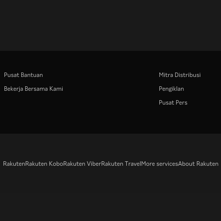
Pusat Bantuan
Mitra Distribusi
Bekerja Bersama Kami
Pengiklan
Pusat Pers
Rakuten
Rakuten Kobo
Rakuten Viber
Rakuten Travel
More services
About Rakuten