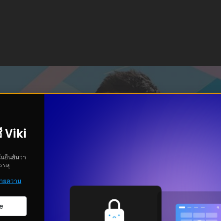
ี Viki
ันยืนยันว่า
รรลุ
ายความ