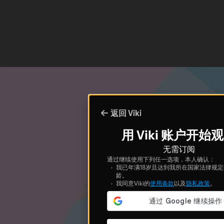
返回 Viki
用 Viki 账户开始
无需订阅
通过继续使用下列任一选项，本人确认：
我已年满18岁且达到我所在国家法律规
龄。
我同意Viki的
使用条款
以及
隐私政策
。