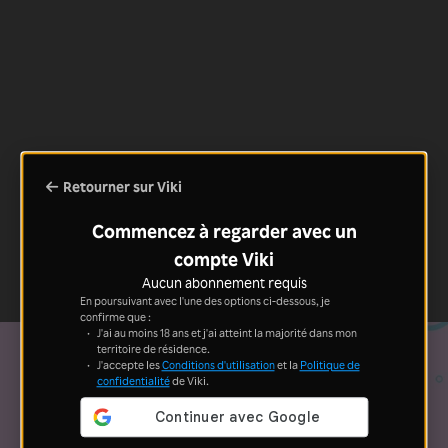
Retourner sur Viki
Commencez à regarder avec un
compte Viki
Aucun abonnement requis
En poursuivant avec l'une des options ci-dessous, je
confirme que :
J'ai au moins 18 ans et j'ai atteint la majorité dans mon
territoire de résidence.
J'accepte les
Conditions d'utilisation
et la
Politique de
confidentialité
de Viki.