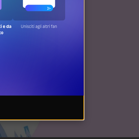
ti e da
Unisciti agli altri fan
to