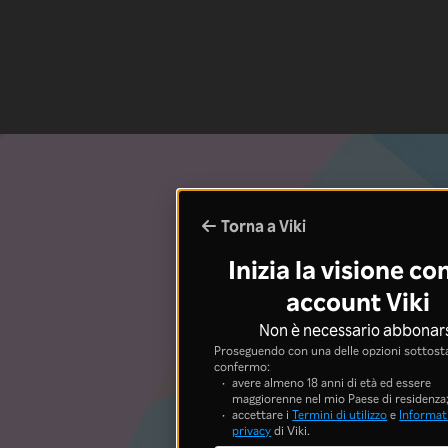
Torna a Viki
Inizia la visione co
account Viki
Non è necessario abbonar
Proseguendo con una delle opzioni sottosta
confermo:
avere almeno 18 anni di età ed essere
maggiorenne nel mio Paese di residenza
accettare i
Termini di utilizzo
e
Informati
privacy
di Viki.