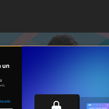
n un
si
nti,
;
va sulla