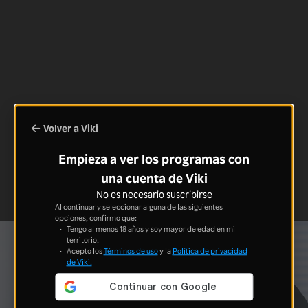
Volver a Viki
Empieza a ver los programas con
una cuenta de Viki
No es necesario suscribirse
Al continuar y seleccionar alguna de las siguientes
opciones, confirmo que:
Tengo al menos 18 años y soy mayor de edad en mi
territorio.
Acepto los
Términos de uso
y la
Política de privacidad
de Viki.