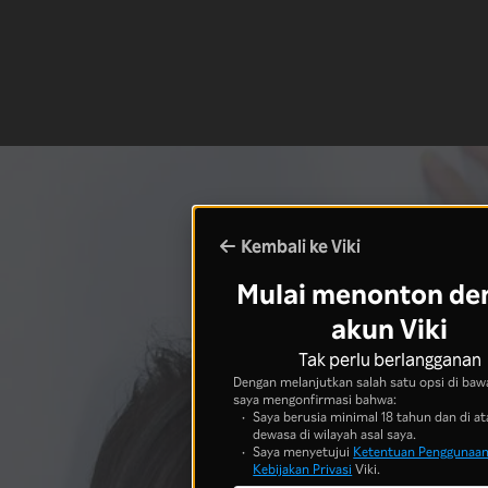
Kembali ke Viki
Mulai menonton de
akun Viki
Tak perlu berlangganan
Dengan melanjutkan salah satu opsi di bawa
saya mengonfirmasi bahwa:
Saya berusia minimal 18 tahun dan di at
dewasa di wilayah asal saya.
Saya menyetujui
Ketentuan Penggunaa
Kebijakan Privasi
Viki.