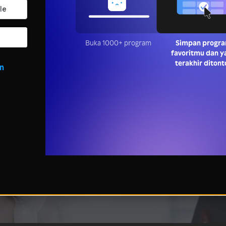
Buka 1000+ program
Simpan program fav
dan yang terakhir di
in