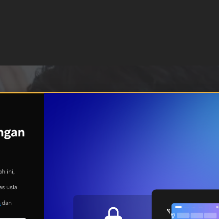
ngan
h ini,
as usia
n
dan