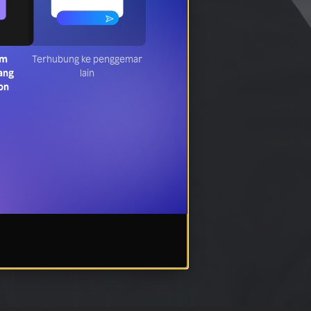
oritmu
Terhubung ke penggemar
tonton
lain