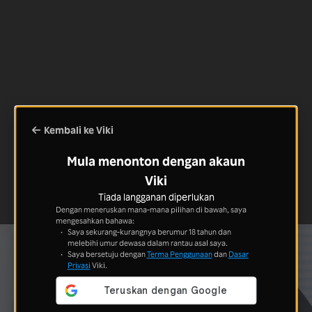
Kembali ke Viki
Mula menonton dengan akaun
Viki
Tiada langganan diperlukan
Dengan meneruskan mana-mana pilihan di bawah, saya
mengesahkan bahawa:
Saya sekurang-kurangnya berumur 18 tahun dan
melebihi umur dewasa dalam rantau asal saya.
Saya bersetuju dengan
Terma Penggunaan
dan
Dasar
Privasi
Viki.