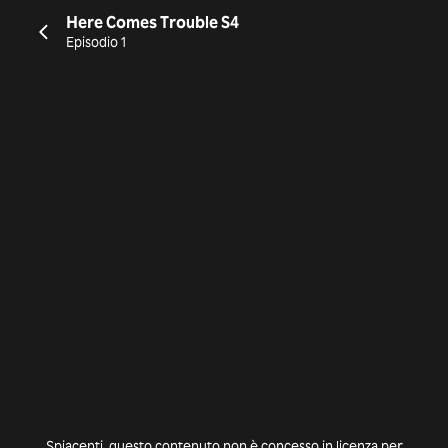
Here Comes Trouble S4
Episodio 1
Spiacenti, questo contenuto non è concesso in licenza per