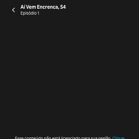
Aí Vem Encrenca, S4
Episódio 1
Esse conteúdo não está licenciado para sua região.
Clique