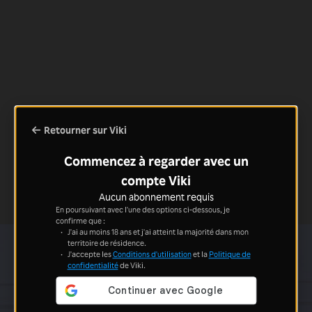
Retourner sur Viki
Commencez à regarder avec un
compte Viki
Aucun abonnement requis
En poursuivant avec l'une des options ci-dessous, je
confirme que :
J'ai au moins 18 ans et j'ai atteint la majorité dans mon
territoire de résidence.
J'accepte les
Conditions d'utilisation
et la
Politique de
confidentialité
de Viki.