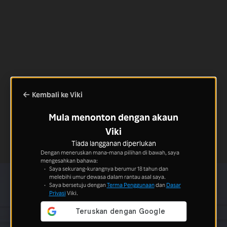
Kembali ke Viki
Mula menonton dengan akaun
Viki
Tiada langganan diperlukan
Dengan meneruskan mana-mana pilihan di bawah, saya
mengesahkan bahawa:
Saya sekurang-kurangnya berumur 18 tahun dan
melebihi umur dewasa dalam rantau asal saya.
Saya bersetuju dengan
Terma Penggunaan
dan
Dasar
Privasi
Viki.