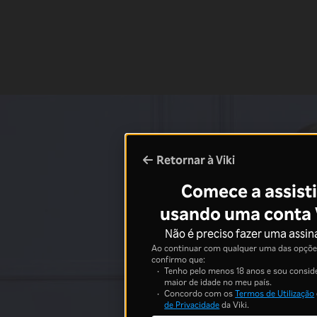
Retornar à Viki
Comece a assisti
usando uma conta 
Não é preciso fazer uma assin
Ao continuar com qualquer uma das opções
confirmo que:
Tenho pelo menos 18 anos e sou consid
maior de idade no meu país.
Concordo com os
Termos de Utilização
de Privacidade
da Viki.