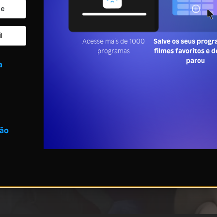
l
Acesse mais de 1000
Salve os seus prog
programas
filmes favoritos e 
parou
a
são