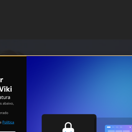
r
Viki
atura
 abaixo,
erado
e
Política