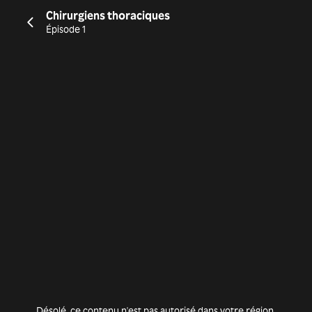
Chirurgiens thoraciques
Épisode 1
Désolé, ce contenu n'est pas autorisé dans votre région.