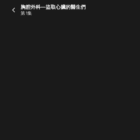
胸腔外科—盜取心臟的醫生們
第 1集