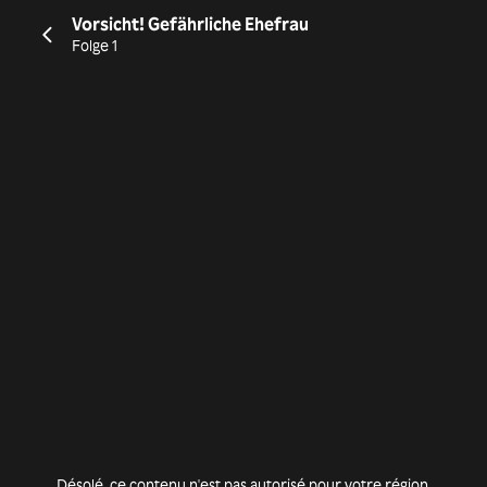
Vorsicht! Gefährliche Ehefrau
Folge 1
Désolé, ce contenu n'est pas autorisé pour votre région.