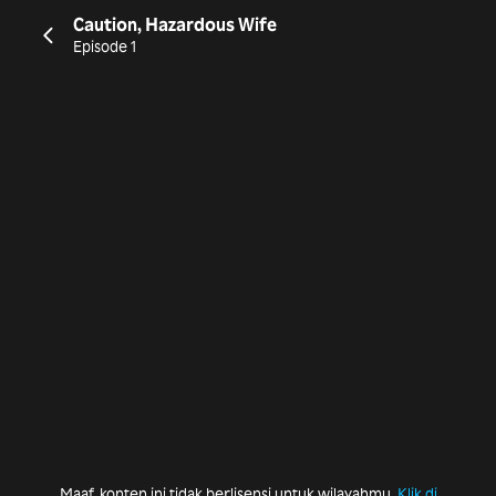
Caution, Hazardous Wife
Episode 1
Maaf, konten ini tidak berlisensi untuk wilayahmu.
Klik di