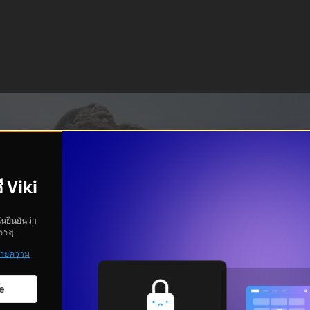
ี Viki
ันยืนยันว่า
รรลุ
ายความ