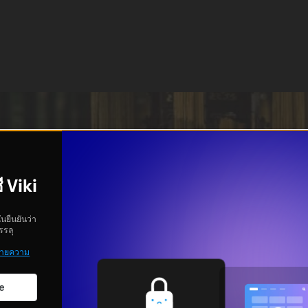
ี Viki
ันยืนยันว่า
รรลุ
ายความ