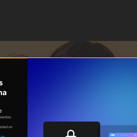
s
na
e
uientes
 edad en
 de