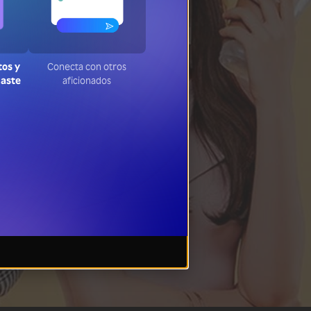
tos y
Conecta con otros
jaste
aficionados