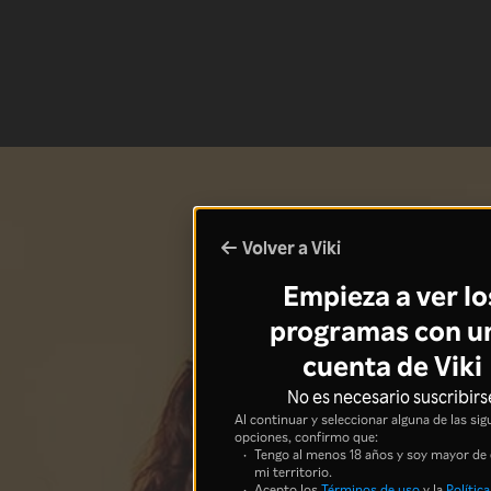
Volver a Viki
Empieza a ver lo
programas con u
cuenta de Viki
No es necesario suscribirs
Al continuar y seleccionar alguna de las sig
opciones, confirmo que:
Tengo al menos 18 años y soy mayor de
mi territorio.
Acepto los
Términos de uso
y la
Política