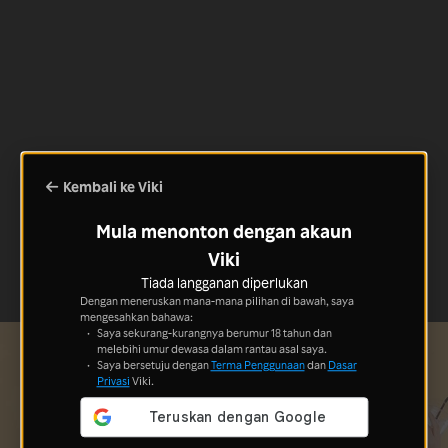
Kembali ke Viki
Mula menonton dengan akaun
Viki
Tiada langganan diperlukan
Dengan meneruskan mana-mana pilihan di bawah, saya
mengesahkan bahawa:
Saya sekurang-kurangnya berumur 18 tahun dan
melebihi umur dewasa dalam rantau asal saya.
Saya bersetuju dengan
Terma Penggunaan
dan
Dasar
Privasi
Viki.