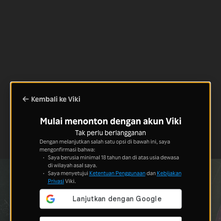
Kembali ke Viki
Mulai menonton dengan akun Viki
Tak perlu berlangganan
Dengan melanjutkan salah satu opsi di bawah ini, saya
mengonfirmasi bahwa:
Saya berusia minimal 18 tahun dan di atas usia dewasa
di wilayah asal saya.
Saya menyetujui
Ketentuan Penggunaan
dan
Kebijakan
Privasi
Viki.