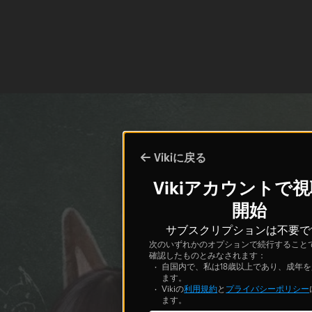
Vikiに戻る
Vikiアカウントで
開始
サブスクリプションは不要で
次のいずれかのオプションで続行すること
確認したものとみなされます：
自国内で、私は18歳以上であり、成年
ます。
Vikiの
利用規約
と
プライバシーポリシー
ます。