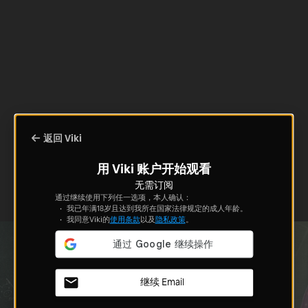
返回 Viki
用 Viki 账户开始观看
无需订阅
通过继续使用下列任一选项，本人确认：
我已年满18岁且达到我所在国家法律规定的成人年龄。
我同意Viki的
使用条款
以及
隐私政策
。
继续 Email