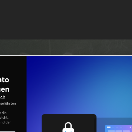
nto
uen
ich
fgeführten
e die
eicht.
nd der