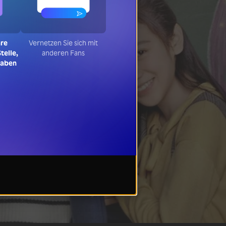
hre
Vernetzen Sie sich mit
telle,
anderen Fans
haben