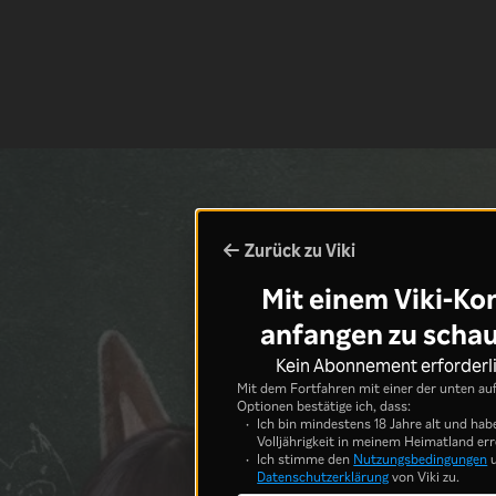
Zurück zu Viki
Mit einem Viki-Ko
anfangen zu scha
Kein Abonnement erforderl
Mit dem Fortfahren mit einer der unten au
Optionen bestätige ich, dass:
Ich bin mindestens 18 Jahre alt und hab
Volljährigkeit in meinem Heimatland err
Ich stimme den
Nutzungsbedingungen
u
Datenschutzerklärung
von Viki zu.