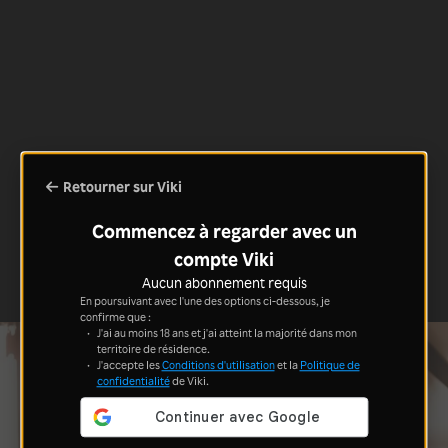
Retourner sur Viki
Commencez à regarder avec un
compte Viki
Aucun abonnement requis
En poursuivant avec l'une des options ci-dessous, je
confirme que :
J'ai au moins 18 ans et j'ai atteint la majorité dans mon
territoire de résidence.
J'accepte les
Conditions d'utilisation
et la
Politique de
confidentialité
de Viki.