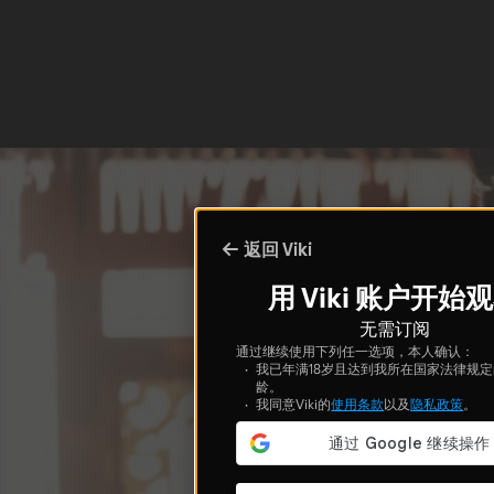
返回 Viki
用 Viki 账户开始
无需订阅
通过继续使用下列任一选项，本人确认：
我已年满18岁且达到我所在国家法律规
龄。
我同意Viki的
使用条款
以及
隐私政策
。