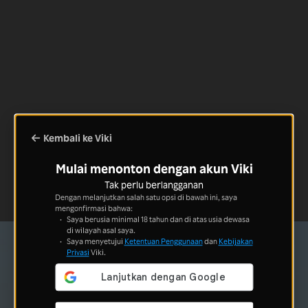
Kembali ke Viki
Mulai menonton dengan akun Viki
Tak perlu berlangganan
Dengan melanjutkan salah satu opsi di bawah ini, saya
mengonfirmasi bahwa:
Saya berusia minimal 18 tahun dan di atas usia dewasa
di wilayah asal saya.
Saya menyetujui
Ketentuan Penggunaan
dan
Kebijakan
Privasi
Viki.