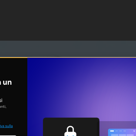
n un
si
nti,
;
va sulla