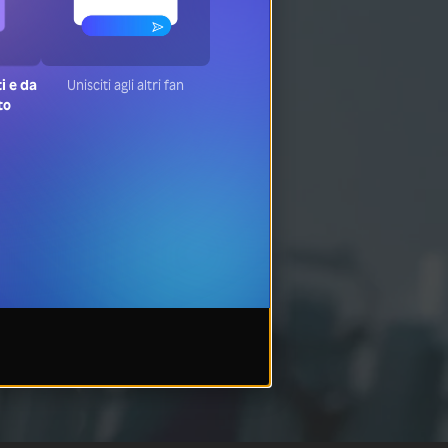
ti e da
Unisciti agli altri fan
to