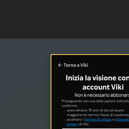
Torna a Viki
Inizia la visione co
account Viki
Non è necessario abbonar
Proseguendo con una delle opzioni sottosta
confermo:
avere almeno 18 anni di età ed essere
maggiorenne nel mio Paese di residenza
accettare i
Termini di utilizzo
e
Informati
privacy
di Viki.