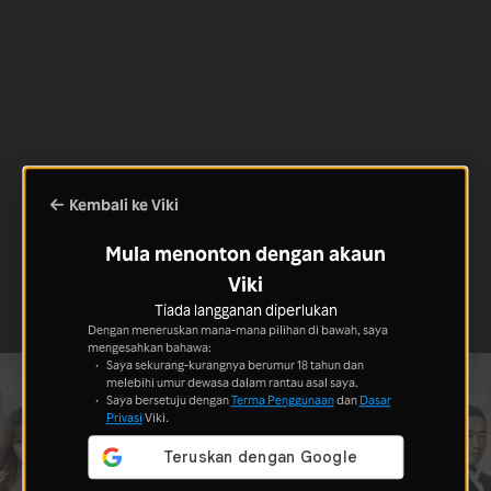
Kembali ke Viki
Mula menonton dengan akaun
Viki
Tiada langganan diperlukan
Dengan meneruskan mana-mana pilihan di bawah, saya
mengesahkan bahawa:
Saya sekurang-kurangnya berumur 18 tahun dan
melebihi umur dewasa dalam rantau asal saya.
Saya bersetuju dengan
Terma Penggunaan
dan
Dasar
Privasi
Viki.