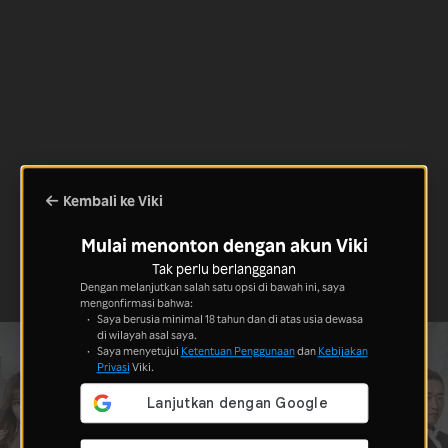
Kembali ke Viki
Mulai menonton dengan akun Viki
Tak perlu berlangganan
Dengan melanjutkan salah satu opsi di bawah ini, saya
mengonfirmasi bahwa:
Saya berusia minimal 18 tahun dan di atas usia dewasa
di wilayah asal saya.
Saya menyetujui
Ketentuan Penggunaan
dan
Kebijakan
Privasi
Viki.