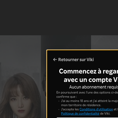
Retourner sur Viki
Commencez à rega
avec un compte V
Aucun abonnement requi
En poursuivant avec l'une des options ci-de
confirme que :
J'ai au moins 18 ans et j'ai atteint la ma
mon territoire de résidence.
J'accepte les
Conditions d'utilisation
et 
Politique de confidentialité
de Viki.