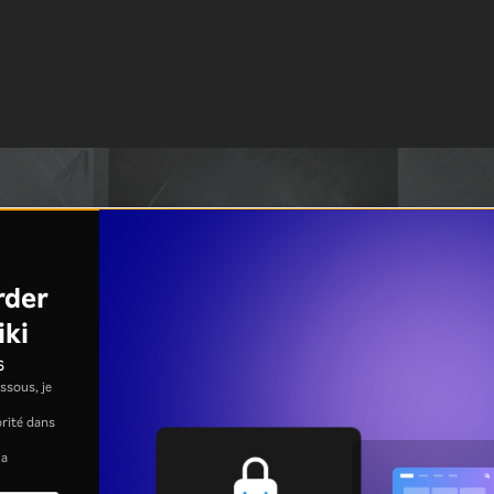
rder
iki
s
ssous, je
jorité dans
la