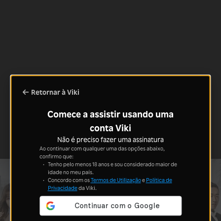
Retornar à Viki
Comece a assistir usando uma
conta Viki
Não é preciso fazer uma assinatura
Ao continuar com qualquer uma das opções abaixo,
confirmo que:
Tenho pelo menos 18 anos e sou considerado maior de
idade no meu país.
Concordo com os
Termos de Utilização
e
Política de
Privacidade
da Viki.