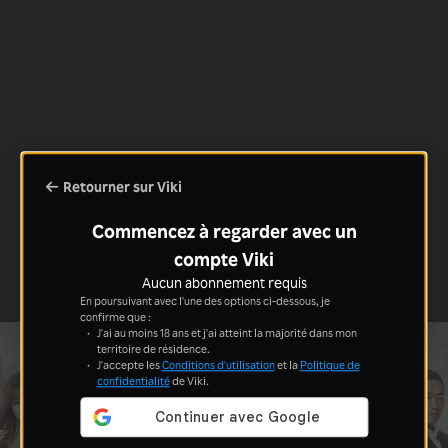
Retourner sur Viki
Commencez à regarder avec un
compte Viki
Aucun abonnement requis
En poursuivant avec l'une des options ci-dessous, je
confirme que :
J'ai au moins 18 ans et j'ai atteint la majorité dans mon
territoire de résidence.
J'accepte les
Conditions d'utilisation
et la
Politique de
confidentialité
de Viki.