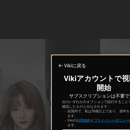
Vikiに戻る
Vikiアカウントで
開始
サブスクリプションは不要で
次のいずれかのオプションで続行すること
確認したものとみなされます：
自国内で、私は18歳以上であり、成年
ます。
Vikiの
利用規約
と
プライバシーポリシー
ます。