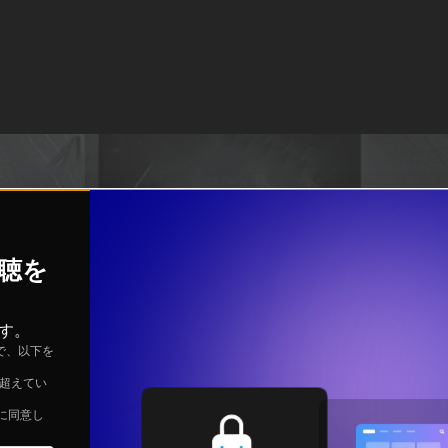
視聴を
す。
で、以下を
を超えてい
に同意し