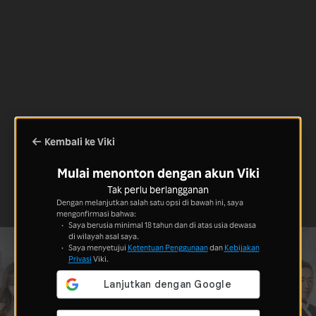
Kembali ke Viki
Mulai menonton dengan akun Viki
Tak perlu berlangganan
Dengan melanjutkan salah satu opsi di bawah ini, saya
mengonfirmasi bahwa:
Saya berusia minimal 18 tahun dan di atas usia dewasa
di wilayah asal saya.
Saya menyetujui
Ketentuan Penggunaan
dan
Kebijakan
Privasi
Viki.