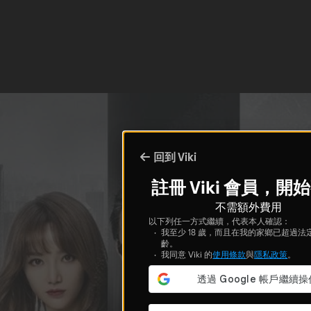
回到 Viki
註冊 Viki 會員，開
不需額外費用
以下列任一方式繼續，代表本人確認：
我至少 18 歲，而且在我的家鄉已超過法
齡。
我同意 Viki 的
使用條款
與
隱私政策
。