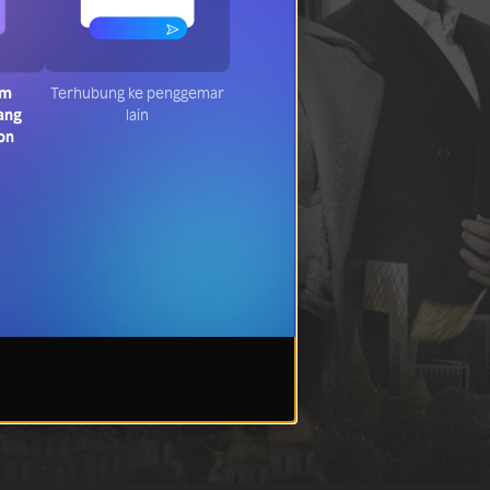
am
Terhubung ke penggemar
ang
lain
on