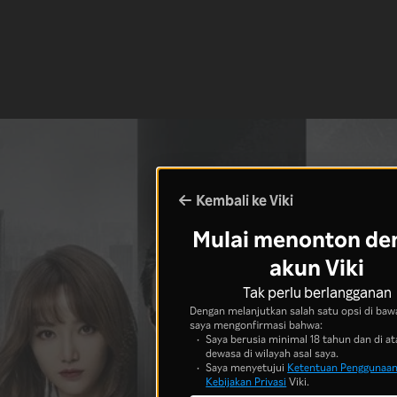
Kembali ke Viki
Mulai menonton de
akun Viki
Tak perlu berlangganan
Dengan melanjutkan salah satu opsi di bawa
saya mengonfirmasi bahwa:
Saya berusia minimal 18 tahun dan di at
dewasa di wilayah asal saya.
Saya menyetujui
Ketentuan Penggunaa
Kebijakan Privasi
Viki.