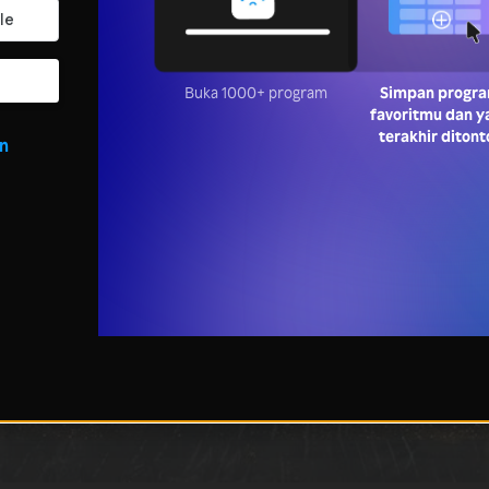
Buka 1000+ program
Simpan progr
favoritmu dan y
terakhir ditont
in