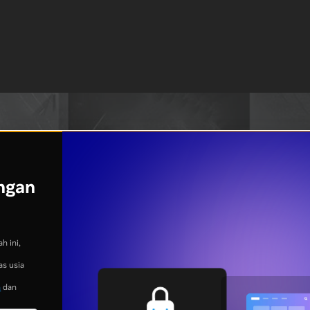
ngan
h ini,
as usia
n
dan