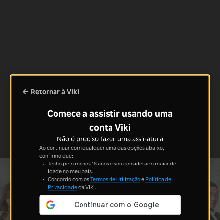
Retornar à Viki
Comece a assistir usando uma
conta Viki
Não é preciso fazer uma assinatura
Ao continuar com qualquer uma das opções abaixo,
confirmo que:
Tenho pelo menos 18 anos e sou considerado maior de
idade no meu país.
Concordo com os
Termos de Utilização
e
Política de
Privacidade
da Viki.