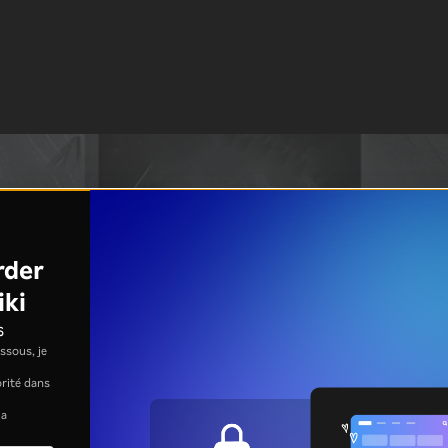
rder
iki
s
ssous, je
jorité dans
la