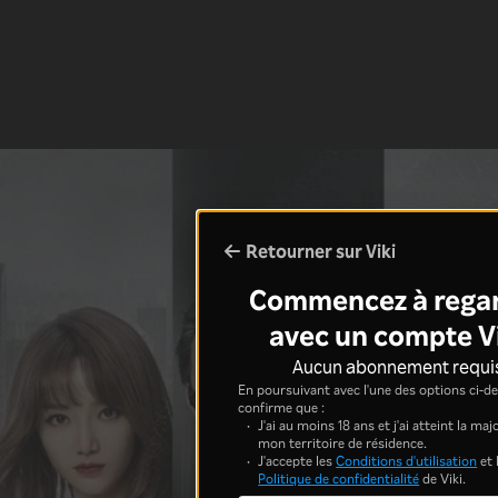
Retourner sur Viki
Commencez à rega
avec un compte V
Aucun abonnement requi
En poursuivant avec l'une des options ci-de
confirme que :
J'ai au moins 18 ans et j'ai atteint la ma
mon territoire de résidence.
J'accepte les
Conditions d'utilisation
et 
Politique de confidentialité
de Viki.