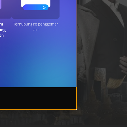
am
Terhubung ke penggemar
ang
lain
on