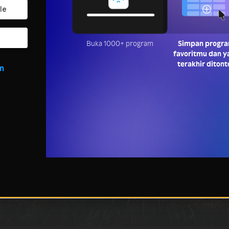
Buka 1000+ program
Simpan progr
favoritmu dan y
terakhir ditont
in