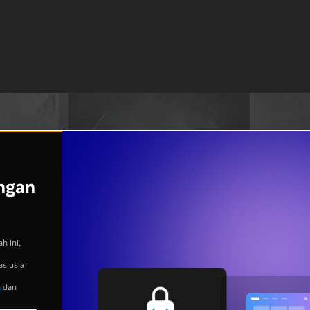
ngan
h ini,
as usia
n
dan