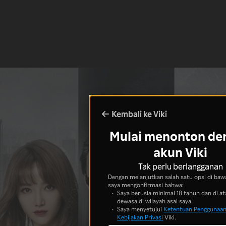
Kembali ke Viki
Mulai menonton de
akun Viki
Tak perlu berlangganan
Dengan melanjutkan salah satu opsi di bawa
saya mengonfirmasi bahwa:
Saya berusia minimal 18 tahun dan di at
dewasa di wilayah asal saya.
Saya menyetujui
Ketentuan Penggunaa
Kebijakan Privasi
Viki.