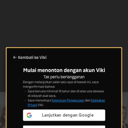
Kembali ke Viki
Mulai menonton dengan akun Viki
Tak perlu berlangganan
Dengan melanjutkan salah satu opsi di bawah ini, saya
mengonfirmasi bahwa:
Saya berusia minimal 18 tahun dan di atas usia dewasa
di wilayah asal saya.
Saya menyetujui
Ketentuan Penggunaan
dan
Kebijakan
Privasi
Viki.